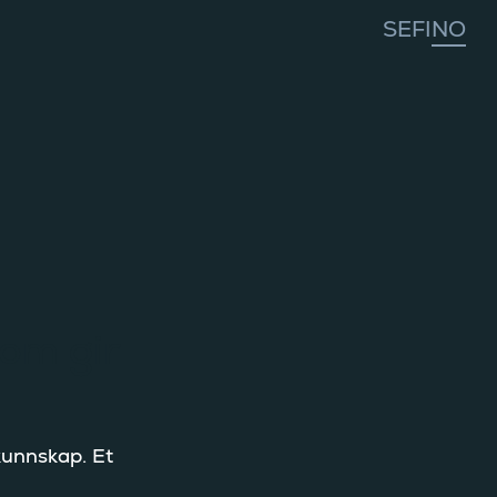
om gir
kunnskap. Et