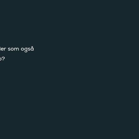
kler som også
p?