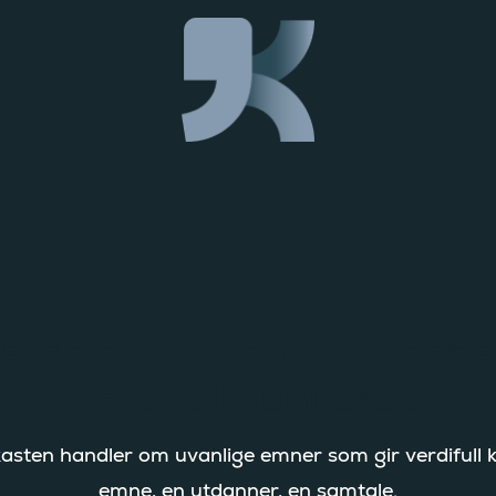
sten om uvanlige emner s
verdifull kunnskap
sten handler om uvanlige emner som gir verdifull 
emne, en utdanner, en samtale.