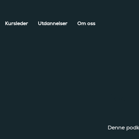
Kursleder
Utdannelser
Om oss
Podka
Denne podka