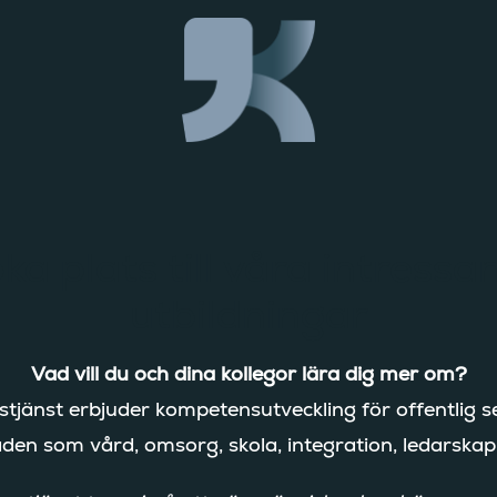
ka plats till våra intressa
utbildningar
Vad vill du och dina kollegor lära dig mer om?
tjänst erbjuder kompetensutveckling för offentlig s
en som vård, omsorg, skola, integration, ledarska