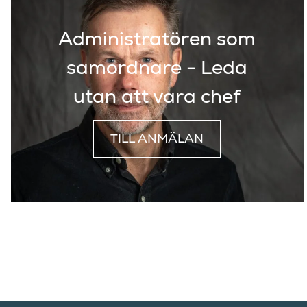
Administratören som
samordnare - Leda
utan att vara chef
TILL ANMÄLAN