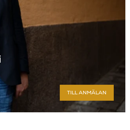
i
TILL ANMÄLAN