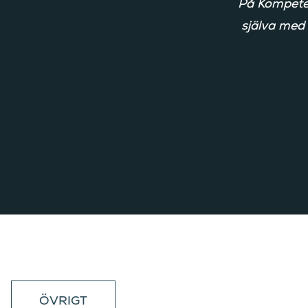
På Kompeten
själva med
ÖVRIGT