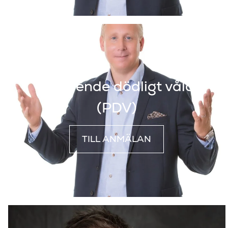
Pågående dödligt våld
(PDV)
TILL ANMÄLAN