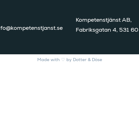
Kompetenstjänst AB,
nfo@kompetenstjanst.se
Fabriksgatan 4, 531 60
Made with ♡ by
Dotter & Döse