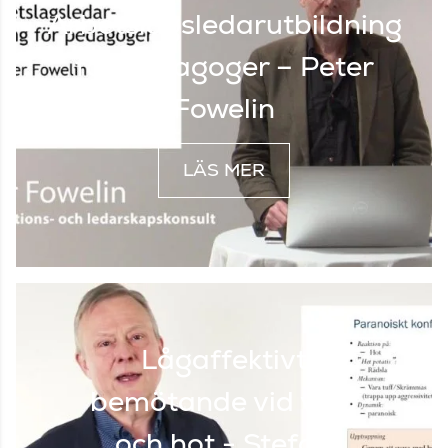
Arbetslagsledarutbildning
för pedagoger – Peter
Fowelin
LÄS MER
Lågaffektivt
bemötande vid våld
och hot - Stefan