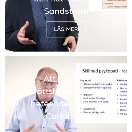
Sandström
LÄS MER
Att bemöta
rättshaveristiskt
beteende - Jakob
Carlander