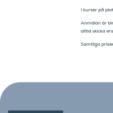
I kurser på pla
Anmälan är b
alltid skicka er
Samtliga prise