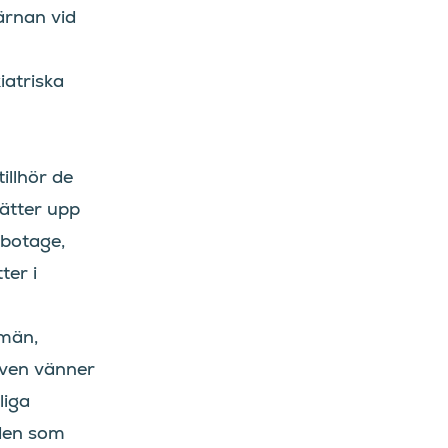
ärnan vid
iatriska
illhör de
ätter upp
abotage,
ter i
 män,
även vänner
liga
 den som