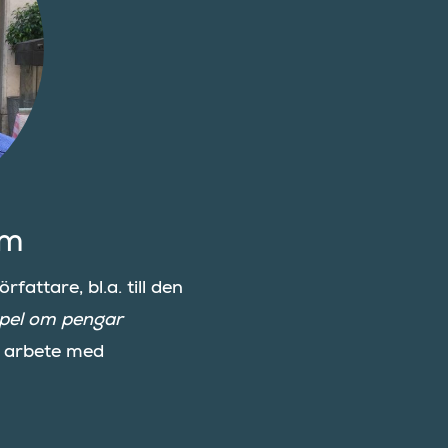
öm
attare, bl.a. till den
spel om pengar
v arbete med