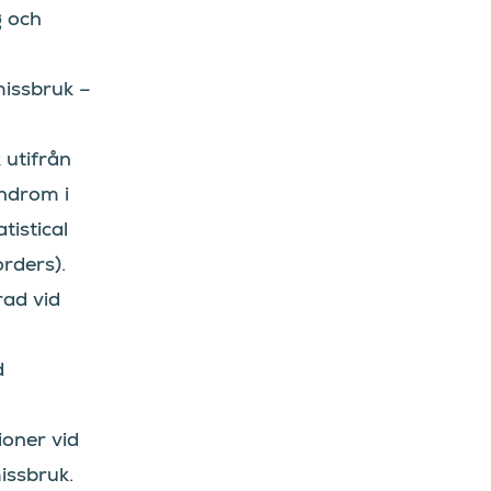
g och
issbruk –
 utifrån
ndrom i
tistical
rders).
rad vid
d
ioner vid
issbruk.