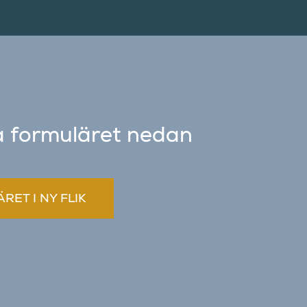
a formuläret nedan
ET I NY FLIK