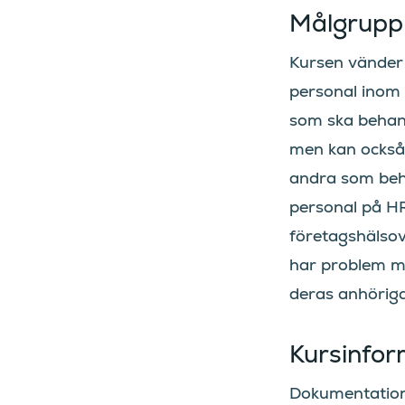
Målgrupp
Kursen vänder s
personal inom
som ska behan
men kan också 
andra som beh
personal på H
företagshälsov
har problem m
deras anhöriga
Kursinfor
Dokumentation i