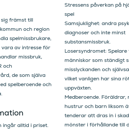
Stressens påverkan på hj
spel
ig främst till
Samsjuklighet: andra psyk
 kommun och region
diagnoser och inte minst
dla spelmissbrukare,
substansmissbruk.
vara av intresse för
Losersyndromet: Spelare t
andlar missbruk,
människor som ständigt s
R och
misslyckanden och självs
ård, de som själva
vilket vanligen har sina röt
ed spelberoende och
uppväxten.
.
Medberoende. Föräldrar,
hustrur och barn liksom 
mation
tenderar att dras in i skad
mönster i förhållande till
ngår alltid i priset.