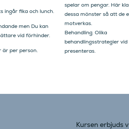
spelar om pengar. Här kl
ts ingår fika och lunch.
dessa mönster så att de e
motverkas.
indande men Du kan
Behandling. Olika
sättare vid förhinder.
behandlingsstrategier vid
r är per person.
presenteras.
Kursen erbjuds vid