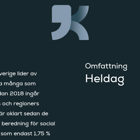
Omfattning
erige lider av
Heldag
ika många som
edan 2018 ingår
s och regioners
 är oklart sedan de
 beredning för social
r som endast 1,75 %