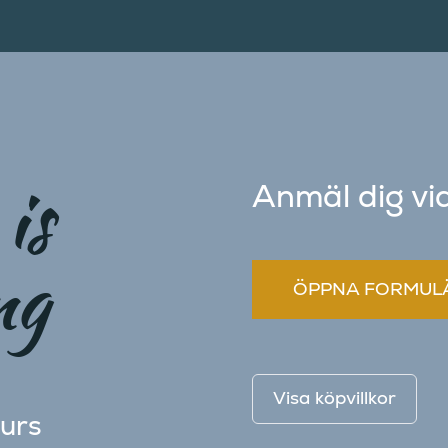
is
Anmäl dig vi
ng
ÖPPNA FORMULÄR
Visa köpvillkor
kurs