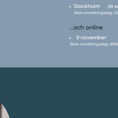
Stockholm
18 
Sista anmälningsdag: 
...och online
3 november
Sista anmälningsdag: 20