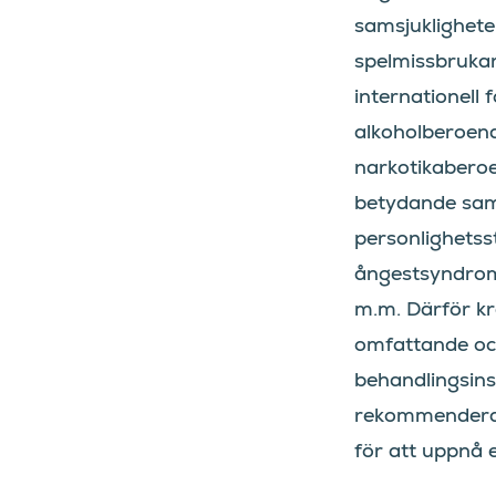
samsjuklighete
spelmissbrukar
internationell 
alkoholberoen
narkotikabero
betydande sam
personlighetss
ångestsyndrom
m.m. Därför k
omfattande oc
behandlingsin
rekommenderas
för att uppnå e