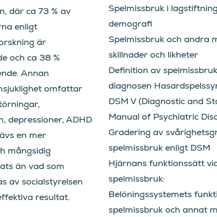
Spelmissbruk i lagstiftnin
n, där ca 73 % av
demografi
na enligt
Spelmissbruk och andra m
forskning är
skillnader och likheter
de och ca 38 %
Definition av spelmissbruk
ende. Annan
diagnosen Hasardspelssy
sjuklighet omfattar
DSM V (Diagnostic and Sta
törningar,
Manual of Psychiatric Diso
, depressioner, ADHD
Gradering av svårighetsg
rävs en mer
spelmissbruk enligt DSM
h mångsidig
Hjärnans funktionssätt vi
sats än vad som
spelmissbruk:
 av socialstyrelsen
Belöningssystemets funkt
ffektiva resultat.
spelmiss­bruk och annat m