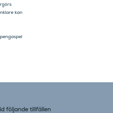
argörs
nklare kan
 pengaspel
 följande tillfällen